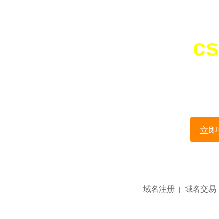
cs
您所访问的域名正在
This domain name is current
立即购
域名注册
域名交易
|